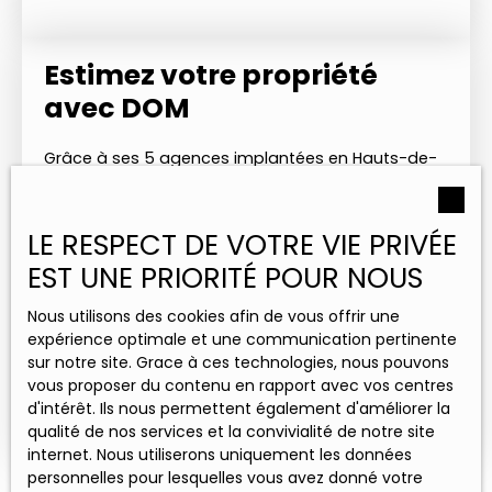
Estimez votre propriété
avec DOM
Grâce à ses 5 agences implantées en Hauts-de-
France et en Occitanie, DOM bénéficie d'une
parfaite connaissance des marchés immobiliers
locaux. Cette expertise nous permet de vous
LE RESPECT DE VOTRE VIE PRIVÉE
fournir une estimation précise.
EST UNE PRIORITÉ POUR NOUS
Nous utilisons des cookies afin de vous offrir une
expérience optimale et une communication pertinente
Adresse de votre bien
sur notre site. Grace à ces technologies, nous pouvons
vous proposer du contenu en rapport avec vos centres
Estimer mon bien
d'intérêt. Ils nous permettent également d'améliorer la
qualité de nos services et la convivialité de notre site
internet. Nous utiliserons uniquement les données
personnelles pour lesquelles vous avez donné votre