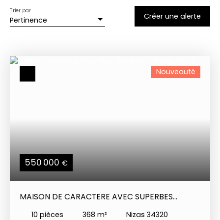
Trier par
Créer une alerte
Pertinence
Nouveauté
550 000
€
MAISON DE CARACTERE AVEC SUPERBES
JARDINS ET VUE
10
pièces
368
m²
Nizas 34320