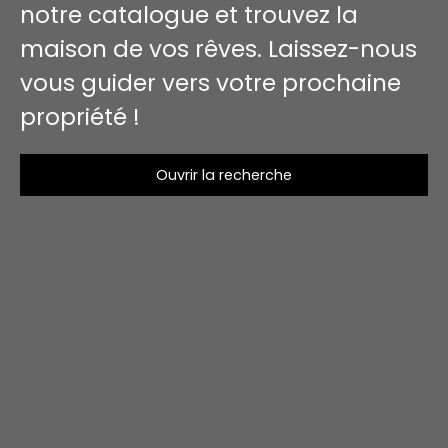
notre catalogue et trouvez la
maison de vos rêves. Laissez-nous
vous guider vers votre prochaine
propriété !
Ouvrir la recherche
Type d'offre
Vente
Type de bien
Appartement
Localisation
Budget max (€)