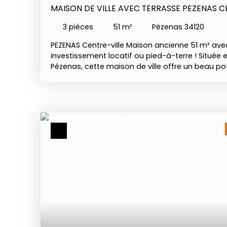
MAISON DE VILLE AVEC TERRASSE PEZENAS C
3
pièces
51
m²
Pézenas 34120
PEZENAS Centre-ville Maison ancienne 51 m² avec 
investissement locatif ou pied-à-terre ! Située 
Pézenas, cette maison de ville offre un beau po
elle se compose En rez-de-chaussée : d'une piè
d'une salle d'eau avec WC. Au premier étage :
point d'eau et coin cuisine existant. Au deuxièm
pièce de même superficie, équipée d'un cabinet 
mezzanine. La mezzanine donne accès à une ag
d'environ 6 m² actuellement accessible par une 
l’état, elle peut après une redistribution plus f
devenir un bien particulièrement agréable à viv
principale ou constituer une excellente opport
locatif. À noter que les quatre dernières photo
réalisées avec l’IA pour présentation d’un pro
niveau. Prix : 87 000 € honoraires inclus charge 
Contact : Valérie Bacaër bacaer-valerie@agence
25 Rsac 894651603