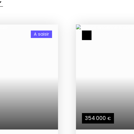
A saisir
354 000
€