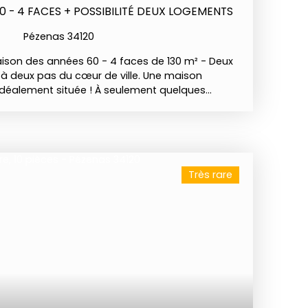
 - 4 FACES + POSSIBILITÉ DEUX LOGEMENTS
Pézenas 34120
ison des années 60 - 4 faces de 130 m² - Deux
à deux pas du cœur de ville. Une maison
 idéalement située ! À seulement quelques
re-ville de Pézenas, des écoles, des commerces
dités, cette agréable maison des années 60,
 entourée de son jardin clos et arboré. Elle
amille qu’un investisseur ou un acquéreur à la
rant de multiples possibilités avec notamment
Très rare
ser de deux habitations indépendantes, chacune
s de vie et extérieurs. Le rez-de-chaussée est
gé avec une cuisine, un séjour, une salle
ne chambre. Cet espace est idéal pour accueillir
ent, exercer une activité professionnelle ou
é à la location. À l’étage, vous découvrirez une
vec une cuisine ouverte sur le salon, 2
une salle d’eau, un WC. et une climatisation
t supplémentaire. À l’extérieur, le jardin offre un
ente. Vous profiterez de plusieurs arbres