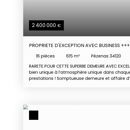
2 400 000
€
PROPRIETE D'EXCEPTION AVEC BUSINESS ++
16
pièces
615
m²
Pézenas 34120
RARETE POUR CETTE SUPERBE DEMEURE AVEC EXCE
bien unique à l’atmosphère unique dans chaque
prestations ! Somptueuse demeure et affaire d’
Il s’agit d’un hôtel particulier du XIX siècle édifié
excellent état et ayant conservé tout le charme d’
suites (chacune avec chambre/séjour/cuisine, s
merveilleux salon/bar, salle de sport, un studio,
professionnelle… Une partie hôtes privative a ét
de façon contemporaine avec des matériaux h
présente 2 chambres en suite (salle d’eau et wc)
ouverte. La propriété jouit d’un magnifique exté