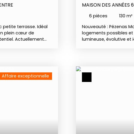
ENTRE
MAISON DES ANNÉES 60
6
pièces
130
m²
petite terrasse. Idéal
Nouveauté : Pézenas Ma
en plein cœur de
logements possibles et 
tentiel. Actuellement
lumineuse, évolutive et
ce d'accueil ainsi que
minutes à pied du cent
 une seconde pièce avec
et de toutes les commo
e étage : une troisième
de 130 m² habitables est
de toilette et d'une
séduira aussi bien une f
réable terrasse
recherche d’un bien off
Affaire exceptionnelle
échelle. Habitable en
la possibilité de dispo
onctionnelle des espaces
avec ses propres espace
re en résidence
déjà parfaitement aména
unité de rendement
d’eau, un WC, ainsi qu’u
s de cette annonce sont
des proches, un adolesc
jet d’aménagement par
créer un logement destin
vendeur. Foncier : 697 €
pièce de vie lumineuse a
dom. fr Tel. 06 20 49 13
chambres, dégagement, 
réversible pour le confor
véritable espace de dét