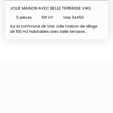
JOLIE MAISON AVEC BELLE TERRASSE VIAS
5
pièces
100
m²
Vias 34450
Sur la commune de Vias Jolie maison de village
de 100 m2 habitables avec belle terrasse
tropézienne de 20 m2 sans vis-à-vis. Au rdc :
Entrée, local à vélos, buanderie avec wc, lave-
linge, sèche-linge, suite parentale avec douche
italienne et double vasque Au 1er étage :
Spacieuse pièce de vie avec cuisine ouverte
entièrement équipée Au second étage : 3 petites
chambres ou 2 petites chambres et
bureau/dressing (possibilité aménagement d'une
grande très facilement), salle d'eau avec wc,
dégagements. Parkings gratuits à proximité et
tous les commerces et restaurants sur place. 2,5
kms des plages Maison superbement entretenue
et vendue meublée y compris électroménager,
téléviseurs... Idéale en résidence principale ou pour
vos vacances, location... Le tout en parfait état.