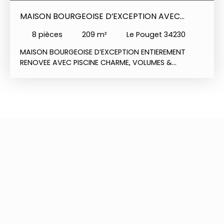
MAISON BOURGEOISE D’EXCEPTION AVEC
PISCINE
8
pièces
209
m²
Le Pouget 34230
MAISON BOURGEOISE D’EXCEPTION ENTIEREMENT
RENOVEE AVEC PISCINE CHARME, VOLUMES &
OPPORTUNITÉS AU CŒUR DU POUGET Idéale pour
famille intergénérationnelle, chambres d'hôtes ou
gîtes. Laissez-vous séduire par cette superbe
demeure bourgeoise entièrement rénovée, où
l’authenticité de la pierre rencontre un confort
moderne haut de gamme. Tout y est raffinement
et élégance. Située au cœur du village prisé du
Pouget, cette propriété unique offre une
polyvalence idéale, aussi bien pour une grande
maison familiale que pour un projet locatif ou
touristique à forte rentabilité. Volumes généreux,
circulation fluide, elle est prête à y vivre. Elle offre :
•La possibilité de créer un appartement
indépendant •Elle est parfaite pour une
exploitation Airbnb ou chambres d’hôtes •Hall