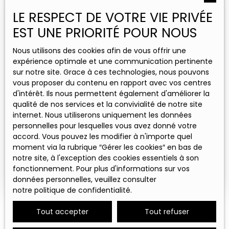
Estimez votre propriété
LE RESPECT DE VOTRE VIE PRIVÉE
avec DOM
EST UNE PRIORITÉ POUR NOUS
Grâce à ses 5 agences implantées en Hauts-de-
Nous utilisons des cookies afin de vous offrir une
France et en Occitanie, DOM bénéficie d'une
expérience optimale et une communication pertinente
parfaite connaissance des marchés immobiliers
sur notre site. Grace à ces technologies, nous pouvons
locaux. Cette expertise nous permet de vous
vous proposer du contenu en rapport avec vos centres
fournir une estimation précise.
d'intérêt. Ils nous permettent également d'améliorer la
qualité de nos services et la convivialité de notre site
internet. Nous utiliserons uniquement les données
personnelles pour lesquelles vous avez donné votre
Adresse de votre bien
accord. Vous pouvez les modifier à n'importe quel
moment via la rubrique ″Gérer les cookies″ en bas de
notre site, à l'exception des cookies essentiels à son
Estimer mon bien
fonctionnement. Pour plus d'informations sur vos
données personnelles, veuillez consulter
notre politique de confidentialité
.
Tout accepter
Tout refuser