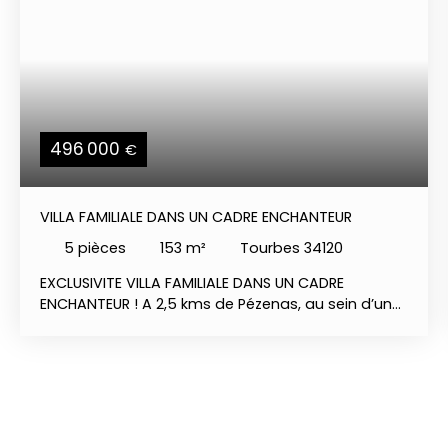
496 000
€
VILLA FAMILIALE DANS UN CADRE ENCHANTEUR
5
pièces
153
m²
Tourbes 34120
EXCLUSIVITE VILLA FAMILIALE DANS UN CADRE
ENCHANTEUR ! A 2,5 kms de Pézenas, au sein d’un
village très recherché avec commodités et école :
Villa d'architecte individuelle des années 80,
traversante, de plus de 152 m² habitables et en
partie rénovée. 4 chambres. Entourée de son
superbe et spacieux jardin paysager - avec
ravissante parcelle d'arbres fruitiers délicieux - elle