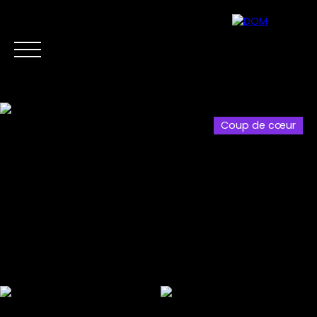
Coup de cœur
Accueil
Acheter
Vendre
Biens d'Investis
Estimation