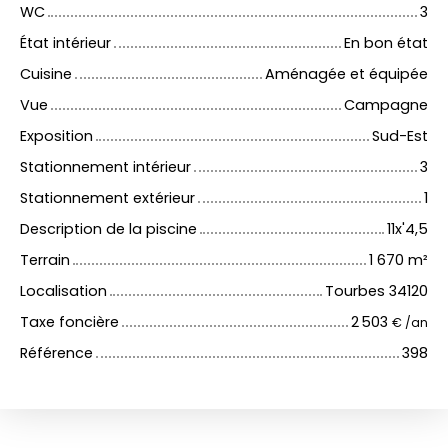
WC
3
État intérieur
En bon état
Cuisine
Aménagée et équipée
Vue
Campagne
Exposition
Sud-Est
Stationnement intérieur
3
Stationnement extérieur
1
Description de la piscine
11x'4,5
Terrain
1 670
m²
Localisation
Tourbes 34120
Taxe foncière
2 503
€ /an
Référence
398