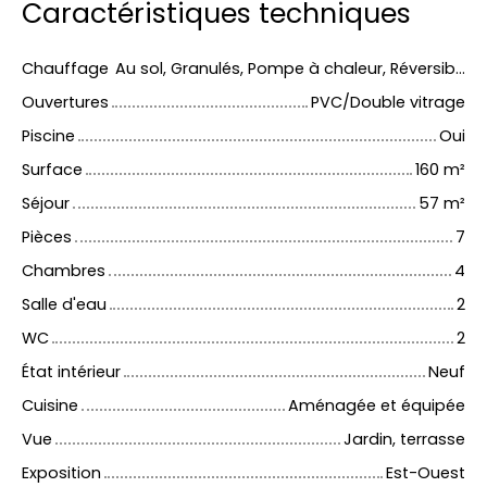
Caractéristiques techniques
Chauffage
Au sol, Granulés, Pompe à chaleur, Réversible, Solaire/Individuel
Ouvertures
PVC/Double vitrage
Piscine
Oui
Surface
160
m²
Séjour
57
m²
Pièces
7
Chambres
4
Salle d'eau
2
WC
2
État intérieur
Neuf
Cuisine
Aménagée et équipée
Vue
Jardin, terrasse
Exposition
Est-Ouest