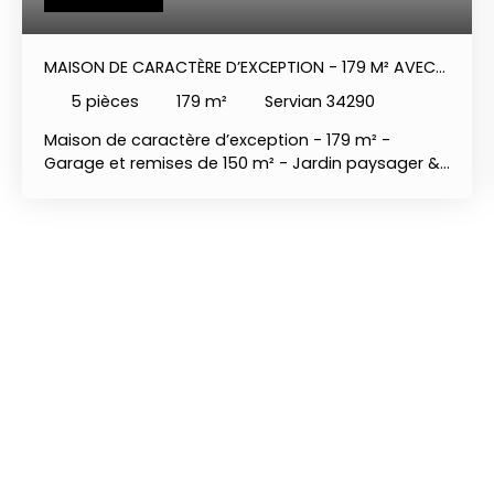
MAISON DE CARACTÈRE D’EXCEPTION - 179 M² AVEC
GARAGE DE 150 M² - JARDIN PAYSAGER & PISCINE
5
pièces
179
m²
Servian 34290
Maison de caractère d’exception - 179 m² -
Garage et remises de 150 m² - Jardin paysager &
piscine 10 minutes de Pézenas et toute
commodité à pied. Derrière sa superbe façade se
dévoile une propriété rare, où le cachet de l’ancien
rencontre une rénovation d’une qualité
remarquable. Traversante et lumineuse, cette
élégante demeure de 179 m² habitables séduit
immédiatement par son authenticité, ses
volumes généreux et ses prestations haut de
gamme. Dès l’entrée, un ravissant vestibule des
années 30, véritable signature de la maison, un
hall d’accueil raffiné. Chaque espace a été pensé
avec soin afin de préserver l’âme des lieux tout en
offrant un confort de vie contemporain. L’espace
nuit propose deux magnifiques suites parentales,