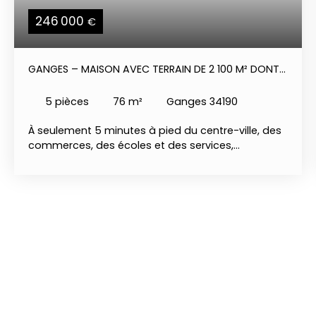
246 000
€
GANGES – MAISON AVEC TERRAIN DE 2 100 M² DONT
800 M² CONSTRUCTIBLES 246 000 €
5
pièces
76
m²
Ganges 34190
À seulement 5 minutes à pied du centre-ville, des
commerces, des écoles et des services,
découvrez cette maison d'environ 76 m²,
implantée sur un terrain exceptionnel de 2 100 m²,
offrant un cadre de vie agréable et un véritable
potentiel d'évolution. La maison se compose
d'une pièce de vie lumineuse, d'une cuisine, de 4
chambres, d'une salle d'eau et de WC
indépendants. Fonctionnelle et agréable à vivre,
elle conviendra aussi bien à une famille qu'à un
acquéreur souhaitant réaliser un projet immobilier.
À l'extérieur, vous profiterez d'un jardin attenant
d'environ 600 m², idéal pour les repas en famille,