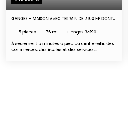
GANGES – MAISON AVEC TERRAIN DE 2 100 M² DONT
800 M² CONSTRUCTIBLES 246 000 €
5
pièces
76
m²
Ganges 34190
À seulement 5 minutes à pied du centre-ville, des
commerces, des écoles et des services,
découvrez cette maison d'environ 76 m²,
implantée sur un terrain exceptionnel de 2 100 m²,
offrant un cadre de vie agréable et un véritable
potentiel d'évolution. La maison se compose
d'une pièce de vie lumineuse, d'une cuisine, de 4
chambres, d'une salle d'eau et de WC
indépendants. Fonctionnelle et agréable à vivre,
elle conviendra aussi bien à une famille qu'à un
acquéreur souhaitant réaliser un projet immobilier.
À l'extérieur, vous profiterez d'un jardin attenant
d'environ 600 m², idéal pour les repas en famille,
les jeux des enfants ou les moments de détente.
Son véritable atout réside dans un second terrain