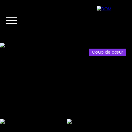
Coup de cœur
Accueil
Acheter
Vendre
Biens d'Investis
Estimation