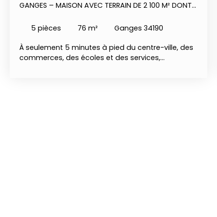
GANGES – MAISON AVEC TERRAIN DE 2 100 M² DONT
800 M² CONSTRUCTIBLES 246 000 €
5
pièces
76
m²
Ganges 34190
À seulement 5 minutes à pied du centre-ville, des
commerces, des écoles et des services,
découvrez cette maison d'environ 76 m²,
implantée sur un terrain exceptionnel de 2 100 m²,
offrant un cadre de vie agréable et un véritable
potentiel d'évolution. La maison se compose
d'une pièce de vie lumineuse, d'une cuisine, de 4
chambres, d'une salle d'eau et de WC
indépendants. Fonctionnelle et agréable à vivre,
elle conviendra aussi bien à une famille qu'à un
acquéreur souhaitant réaliser un projet immobilier.
À l'extérieur, vous profiterez d'un jardin attenant
d'environ 600 m², idéal pour les repas en famille,
les jeux des enfants ou les moments de détente.
Son véritable atout réside dans un second terrain
indépendant d'environ 1 400 m², dont 800 m² sont
constructibles, offrant de nombreuses possibilités