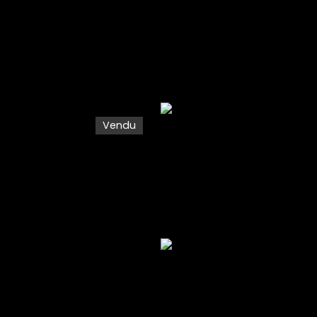
Vendu
ter
Vendre
Biens d'Investissement
Biens vendus