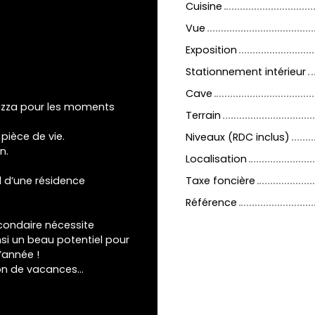
Cuisine
Vue
Exposition
Stationnement intérieur
Cave
 pizza pour les moments
Terrain
 pièce de vie.
Niveaux (RDC inclus)
n.
Localisation
l d’une résidence
Taxe foncière
Référence
condaire nécessite
nsi un beau potentiel pour
l’année !
son de vacances…