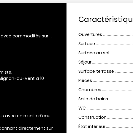
Caractéristiq
Ouvertures
Le joli jardin intimiste, l'emplacement au calme avec commodités sur place, 10' de Pézenas
Surface
Surface au sol
Séjour
Surface terrasse
imiste.
Alignan-du-Vent à 10
Pièces
Chambres
Salle de bains
WC
 avec coin salle d’eau
Construction
État intérieur
 donnant directement sur