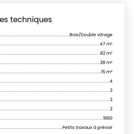
ues techniques
Bois/Double vitrage
47
m²
82
m²
28
m²
15
m²
4
3
2
2
1660
Petits travaux à prévoir