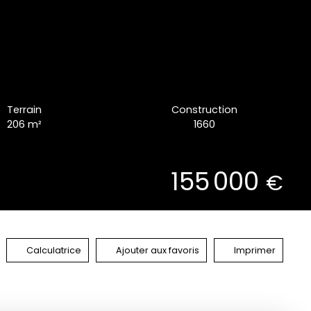
Terrain
Construction
206
m²
1660
155 000
€
Calculatrice
Ajouter aux favoris
Imprimer