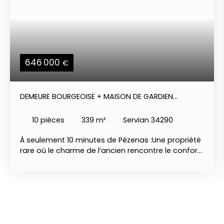
646 000
€
DEMEURE BOURGEOISE + MAISON DE GARDIEN
INDEPENDANTE
10
pièces
339
m²
Servian 34290
À seulement 10 minutes de Pézenas :Une propriété
rare où le charme de l’ancien rencontre le confort
d’aujourd’hui. Au cœur d’un village vivant
disposant de toutes les commodités, cette
superbe maison bourgeoise déploie plus de 250
m² habitables dans un environnement privilégié.
Derrière sa façade de caractère on y découvre un
véritable havre de paix : charmant jardin clos et