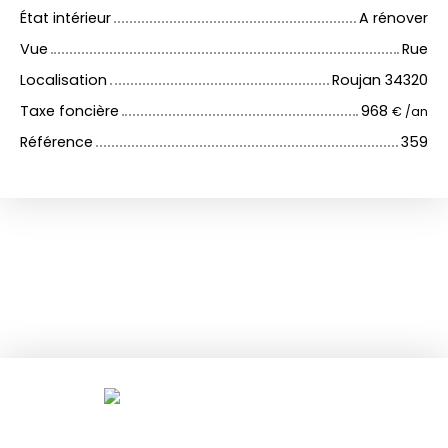
État intérieur
A rénover
Vue
Rue
Localisation
Roujan 34320
Taxe foncière
968
€ /an
Référence
359