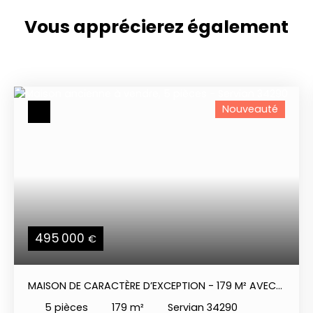
Vous apprécierez
également
Nouveauté
495 000
€
MAISON DE CARACTÈRE D’EXCEPTION - 179 M² AVEC
GARAGE DE 150 M² - JARDIN PAYSAGER & PISCINE
5
pièces
179
m²
Servian 34290