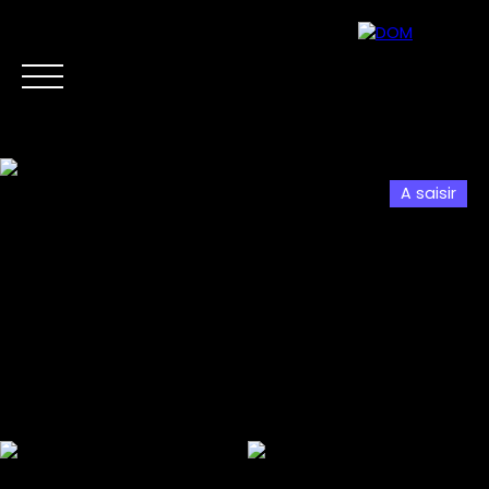
A saisir
Accueil
Acheter
Vendre
Biens d'Investis
Estimation