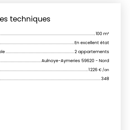
ues techniques
100
m²
En excellent état
ble
2 appartements
Aulnoye-Aymeries 59620 - Nord
1 226
€ /an
348