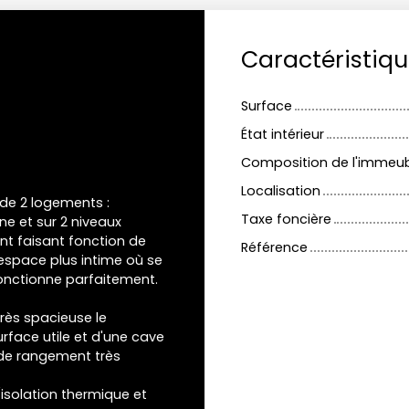
Caractéristiq
Surface
État intérieur
Composition de l'immeu
Localisation
de 2 logements :
Taxe foncière
ne et sur 2 niveaux
nt faisant fonction de
Référence
 espace plus intime où se
fonctionne parfaitement.
très spacieuse le
rface utile et d'une cave
 de rangement très
(isolation thermique et