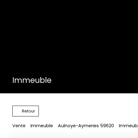
Immeuble
Retour
Vente
Immeuble
Aulnoye-Aymeries 59620
Immeubl