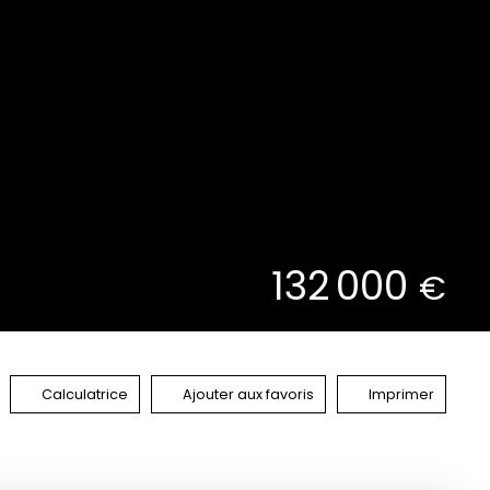
132 000
€
Calculatrice
Ajouter aux favoris
Imprimer