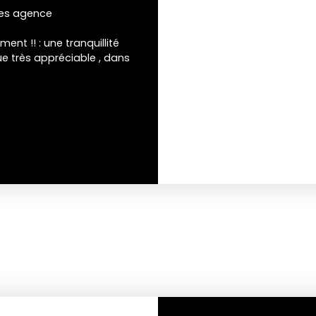
ires agence
nt !! : une tranquillité
lue très appréciable , dans