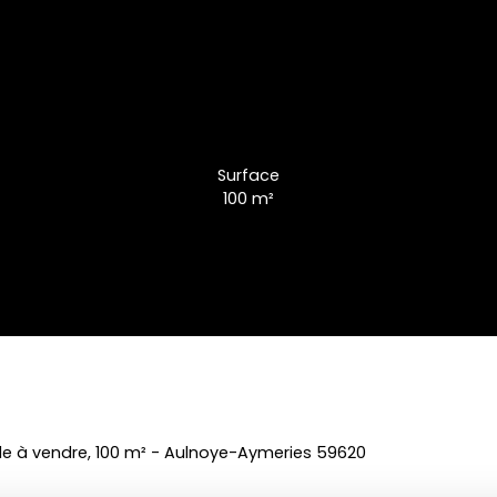
Surface
100
m²
e à vendre, 100 m² - Aulnoye-Aymeries 59620