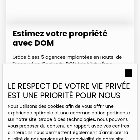
Estimez votre propriété
avec DOM
Grâce à ses 5 agences implantées en Hauts-de-
France et en Occitanie, DOM bénéficie d'une
parfaite connaissance des marchés immobiliers
locaux. Cette expertise nous permet de vous
LE RESPECT DE VOTRE VIE PRIVÉE
fournir une estimation précise.
EST UNE PRIORITÉ POUR NOUS
Nous utilisons des cookies afin de vous offrir une
Adresse de votre bien
expérience optimale et une communication pertinente
sur notre site. Grace à ces technologies, nous pouvons
vous proposer du contenu en rapport avec vos centres
Estimer mon bien
d'intérêt. Ils nous permettent également d'améliorer la
qualité de nos services et la convivialité de notre site