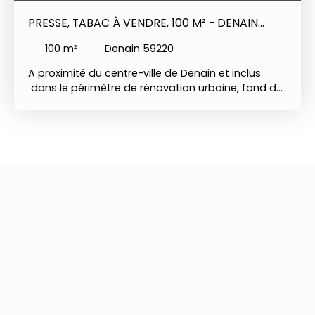
PRESSE, TABAC À VENDRE, 100 M² - DENAIN
59220
100
m²
Denain 59220
A proximité du centre-ville de Denain et inclus
dans le périmètre de rénovation urbaine, fond de
commerce à vendre : Café-tabac-PMU et FDJ. Une
institution locale connue des Denaisiens depuis 50
ans. Plus de 100 m2 de surface de vente, avec
caves pour stockage et pompes à bières. Mobilier
et matériel d'exploitation en parfait état. Libre de
tous contrats et de personnels salariés, hormis le
loyer de location mensuel de 800 € HT. Licence 4
incluse dans la vente Possibilité d'aménagement
en brasserie-restaurant. Un chiffre d'affaires
croissant et un potentiel de développement
encore à exploiter (horaires d'ouverture,
nouveaux services, etc... ) Fond de commerce
amortissable sur 5 ans !! Affaire à saisir !! Prix de
vente : 150. 000 €, honoraires (HT) inclus. Pour
contacts et visites : Valérie Barbosa : 06 61 10 59