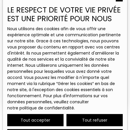
Estimez votre propriété
LE RESPECT DE VOTRE VIE PRIVÉE
avec DOM
EST UNE PRIORITÉ POUR NOUS
Grâce à ses 5 agences implantées en Hauts-de-
Nous utilisons des cookies afin de vous offrir une
France et en Occitanie, DOM bénéficie d'une
expérience optimale et une communication pertinente
parfaite connaissance des marchés immobiliers
sur notre site. Grace à ces technologies, nous pouvons
locaux. Cette expertise nous permet de vous
vous proposer du contenu en rapport avec vos centres
fournir une estimation précise.
d'intérêt. Ils nous permettent également d'améliorer la
qualité de nos services et la convivialité de notre site
internet. Nous utiliserons uniquement les données
personnelles pour lesquelles vous avez donné votre
Adresse de votre bien
accord. Vous pouvez les modifier à n'importe quel
moment via la rubrique ″Gérer les cookies″ en bas de
notre site, à l'exception des cookies essentiels à son
Estimer mon bien
fonctionnement. Pour plus d'informations sur vos
données personnelles, veuillez consulter
notre politique de confidentialité
.
Tout accepter
Tout refuser