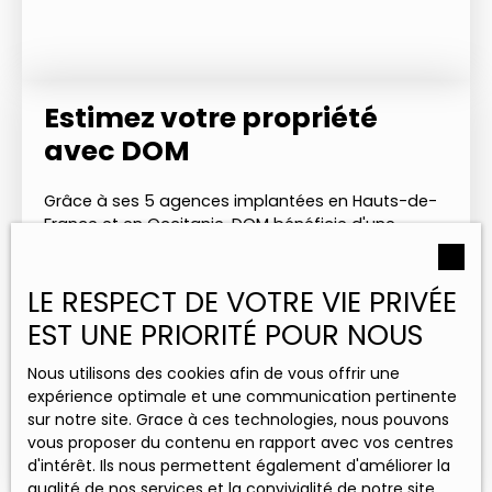
Estimez votre propriété
avec DOM
Grâce à ses 5 agences implantées en Hauts-de-
France et en Occitanie, DOM bénéficie d'une
parfaite connaissance des marchés immobiliers
locaux. Cette expertise nous permet de vous
LE RESPECT DE VOTRE VIE PRIVÉE
fournir une estimation précise.
EST UNE PRIORITÉ POUR NOUS
Nous utilisons des cookies afin de vous offrir une
Adresse de votre bien
expérience optimale et une communication pertinente
sur notre site. Grace à ces technologies, nous pouvons
vous proposer du contenu en rapport avec vos centres
Estimer mon bien
d'intérêt. Ils nous permettent également d'améliorer la
qualité de nos services et la convivialité de notre site