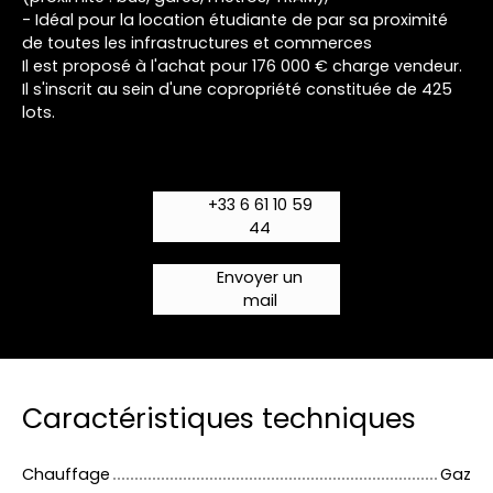
- Idéal pour la location étudiante de par sa proximité
de toutes les infrastructures et commerces
Il est proposé à l'achat pour 176 000 € charge vendeur.
Il s'inscrit au sein d'une copropriété constituée de 425
lots.
Les charges courantes sont d'environ 1300 € par
an (dont chauffage, eau et production d'eau chaude).
+33 6 61 10 59
44
Envoyer un
mail
Caractéristiques techniques
Chauffage
Gaz