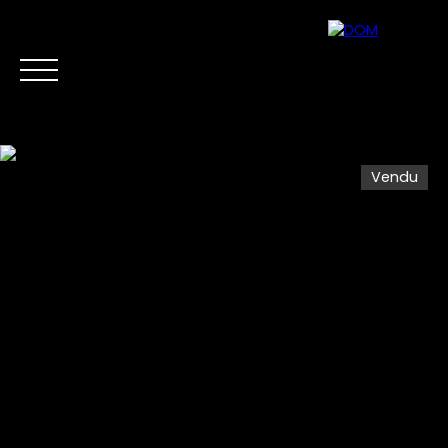
Vendu
Accueil
Acheter
Vendre
Biens d'Investis
Estimation