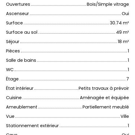
Ouvertures
Bois/Simple vitrage
Ascenseur
Oui
Surface
30.74
m²
Surface au sol
49
m²
Séjour
18
m²
Pièces
1
Salle de bains
1
WC
1
Étage
7
État intérieur
Petits travaux à prévoir
Cuisine
Aménagée et équipée
Ameublement
Partiellement meublé
Vue
Ville
Stationnement extérieur
1