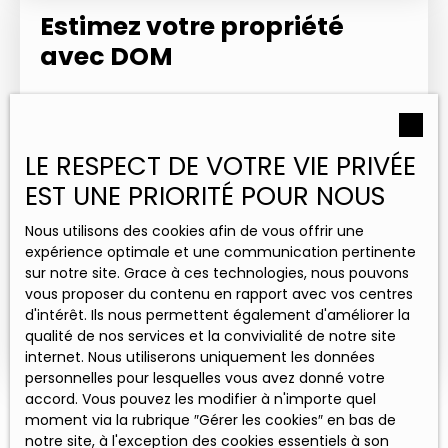
Estimez votre propriété
avec DOM
Grâce à ses 5 agences implantées en Hauts-de-
France et en Occitanie, DOM bénéficie d'une
parfaite connaissance des marchés immobiliers
LE RESPECT DE VOTRE VIE PRIVÉE
locaux. Cette expertise nous permet de vous
fournir une estimation précise.
EST UNE PRIORITÉ POUR NOUS
Nous utilisons des cookies afin de vous offrir une
expérience optimale et une communication pertinente
Adresse de votre bien
sur notre site. Grace à ces technologies, nous pouvons
vous proposer du contenu en rapport avec vos centres
d'intérêt. Ils nous permettent également d'améliorer la
Estimer mon bien
qualité de nos services et la convivialité de notre site
internet. Nous utiliserons uniquement les données
personnelles pour lesquelles vous avez donné votre
accord. Vous pouvez les modifier à n'importe quel
moment via la rubrique ″Gérer les cookies″ en bas de
notre site, à l'exception des cookies essentiels à son